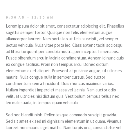
9:30 AM - 11:30 AM
Lorem ipsum dolor sit amet, consectetur adipiscing elit. Phasellus
sagittis semper tortor. Quisque non felis elementum augue
ullamcorper laoreet. Nam porta leo ut felis suscipit, vel semper
lectus vehicula. Nulla vitae porta leo. Class aptent taciti sociosqu
ad litora torquent per conubia nostra, per inceptos himenaeos.
Fusce bibendum arcu in lacinia condimentum. Aenean id nunc quis
ex congue facilisis. Proin non tempus arcu. Donec dictum
elementum ex et aliquet. Praesent at pulvinar augue, ut ultricies
mauris. Nulla congue nulla in semper cursus. Sed auctor
condimentum sem a tincidunt. Duis rhoncus maximus varius.
Nullam imperdiet imperdiet massa vel lacinia. Nam auctor odio
velit, at ultricies nisi dictum quis. Vestibulum tempus tellus nec
leo malesuada, in tempus quam vehicula.
Sed nec blandit nibh. Pellentesque commodo suscipit gravida.
Sed sit amet ex sed mi dignissim elementum in ut quam. Vivamus
laoreet non mauris eget mattis. Nam turpis orci, consectetur vel