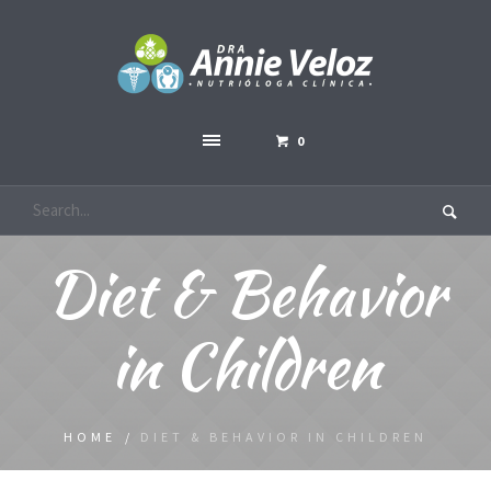
0
Diet & Behavior
in Children
HOME
/
DIET & BEHAVIOR IN CHILDREN