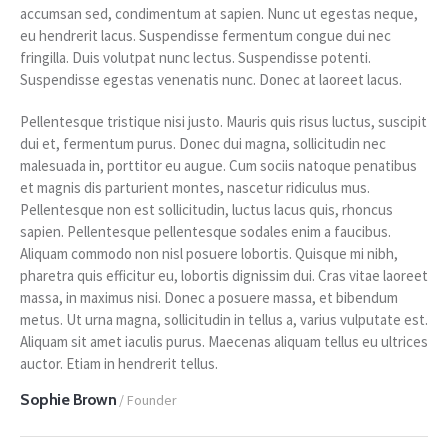
accumsan sed, condimentum at sapien. Nunc ut egestas neque,
eu hendrerit lacus. Suspendisse fermentum congue dui nec
fringilla. Duis volutpat nunc lectus. Suspendisse potenti.
Suspendisse egestas venenatis nunc. Donec at laoreet lacus.
Pellentesque tristique nisi justo. Mauris quis risus luctus, suscipit
dui et, fermentum purus. Donec dui magna, sollicitudin nec
malesuada in, porttitor eu augue. Cum sociis natoque penatibus
et magnis dis parturient montes, nascetur ridiculus mus.
Pellentesque non est sollicitudin, luctus lacus quis, rhoncus
sapien. Pellentesque pellentesque sodales enim a faucibus.
Aliquam commodo non nisl posuere lobortis. Quisque mi nibh,
pharetra quis efficitur eu, lobortis dignissim dui. Cras vitae laoreet
massa, in maximus nisi. Donec a posuere massa, et bibendum
metus. Ut urna magna, sollicitudin in tellus a, varius vulputate est.
Aliquam sit amet iaculis purus. Maecenas aliquam tellus eu ultrices
auctor. Etiam in hendrerit tellus.
Sophie Brown
/ Founder