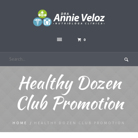
0
Healthy Dozen
Club Promotion
HOME
/
HEALTHY DOZEN CLUB PROMOTION