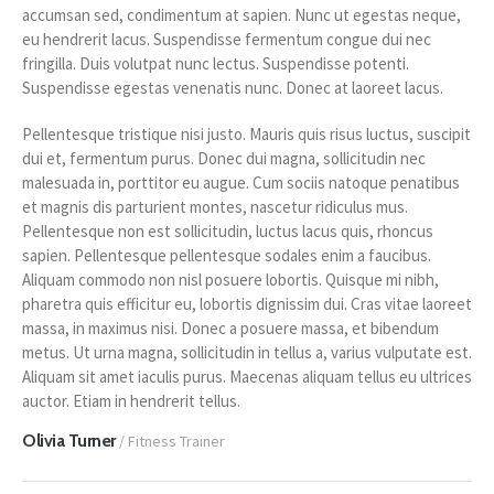
accumsan sed, condimentum at sapien. Nunc ut egestas neque,
eu hendrerit lacus. Suspendisse fermentum congue dui nec
fringilla. Duis volutpat nunc lectus. Suspendisse potenti.
Suspendisse egestas venenatis nunc. Donec at laoreet lacus.
Pellentesque tristique nisi justo. Mauris quis risus luctus, suscipit
dui et, fermentum purus. Donec dui magna, sollicitudin nec
malesuada in, porttitor eu augue. Cum sociis natoque penatibus
et magnis dis parturient montes, nascetur ridiculus mus.
Pellentesque non est sollicitudin, luctus lacus quis, rhoncus
sapien. Pellentesque pellentesque sodales enim a faucibus.
Aliquam commodo non nisl posuere lobortis. Quisque mi nibh,
pharetra quis efficitur eu, lobortis dignissim dui. Cras vitae laoreet
massa, in maximus nisi. Donec a posuere massa, et bibendum
metus. Ut urna magna, sollicitudin in tellus a, varius vulputate est.
Aliquam sit amet iaculis purus. Maecenas aliquam tellus eu ultrices
auctor. Etiam in hendrerit tellus.
Olivia Turner
/ Fitness Trainer