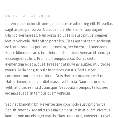
16:30 PM - 18:00 PM
Lorem ipsum dolor sit amet, consectetur adipiscing elit. Phasellus
sagittis semper tortor. Quisque non felis elementum augue
ullamcorper laoreet. Nam porta leo ut felis suscipit, vel semper
lectus vehicula. Nulla vitae porta leo. Class aptent taciti sociosqu
ad litora torquent per conubia nostra, per inceptos himenaeos.
Fusce bibendum arcu in lacinia condimentum. Aenean id nunc quis
ex congue facilisis. Proin non tempus arcu. Donec dictum
elementum ex et aliquet. Praesent at pulvinar augue, ut ultricies
mauris. Nulla congue nulla in semper cursus. Sed auctor
condimentum sem a tincidunt. Duis rhoncus maximus varius.
Nullam imperdiet imperdiet massa vel lacinia. Nam auctor odio
velit, at ultricies nisi dictum quis. Vestibulum tempus tellus nec
leo malesuada, in tempus quam vehicula.
Sed nec blandit nibh. Pellentesque commodo suscipit gravida.
Sed sit amet ex sed mi dignissim elementum in ut quam. Vivamus
laoreet non mauris eget mattis. Nam turpis orci, consectetur vel