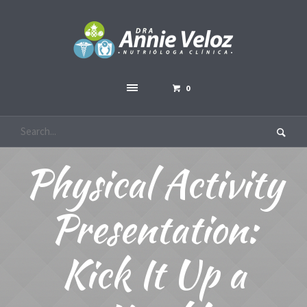
0
Physical Activity
Presentation:
Kick It Up a