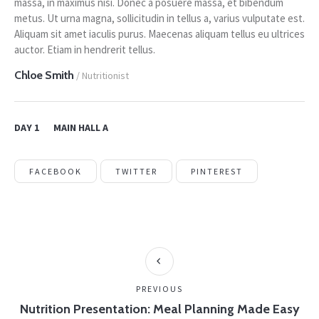
massa, in maximus nisi. Donec a posuere massa, et bibendum
metus. Ut urna magna, sollicitudin in tellus a, varius vulputate est.
Aliquam sit amet iaculis purus. Maecenas aliquam tellus eu ultrices
auctor. Etiam in hendrerit tellus.
Chloe Smith
/ Nutritionist
DAY 1
MAIN HALL A
FACEBOOK
TWITTER
PINTEREST
PREVIOUS
Nutrition Presentation: Meal Planning Made Easy