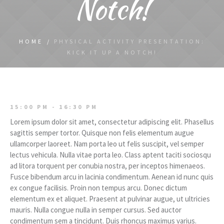
Notch!
HOME
/
PHYSICAL ACTIVITY PRESENTATION:
KICK IT UP A NOTCH!
15:00 PM - 16:30 PM
Lorem ipsum dolor sit amet, consectetur adipiscing elit. Phasellus
sagittis semper tortor. Quisque non felis elementum augue
ullamcorper laoreet. Nam porta leo ut felis suscipit, vel semper
lectus vehicula. Nulla vitae porta leo. Class aptent taciti sociosqu
ad litora torquent per conubia nostra, per inceptos himenaeos.
Fusce bibendum arcu in lacinia condimentum. Aenean id nunc quis
ex congue facilisis. Proin non tempus arcu. Donec dictum
elementum ex et aliquet. Praesent at pulvinar augue, ut ultricies
mauris. Nulla congue nulla in semper cursus. Sed auctor
condimentum sem a tincidunt. Duis rhoncus maximus varius.