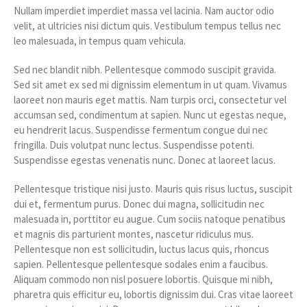
Nullam imperdiet imperdiet massa vel lacinia. Nam auctor odio
velit, at ultricies nisi dictum quis. Vestibulum tempus tellus nec
leo malesuada, in tempus quam vehicula.
Sed nec blandit nibh. Pellentesque commodo suscipit gravida.
Sed sit amet ex sed mi dignissim elementum in ut quam. Vivamus
laoreet non mauris eget mattis. Nam turpis orci, consectetur vel
accumsan sed, condimentum at sapien. Nunc ut egestas neque,
eu hendrerit lacus. Suspendisse fermentum congue dui nec
fringilla. Duis volutpat nunc lectus. Suspendisse potenti.
Suspendisse egestas venenatis nunc. Donec at laoreet lacus.
Pellentesque tristique nisi justo. Mauris quis risus luctus, suscipit
dui et, fermentum purus. Donec dui magna, sollicitudin nec
malesuada in, porttitor eu augue. Cum sociis natoque penatibus
et magnis dis parturient montes, nascetur ridiculus mus.
Pellentesque non est sollicitudin, luctus lacus quis, rhoncus
sapien. Pellentesque pellentesque sodales enim a faucibus.
Aliquam commodo non nisl posuere lobortis. Quisque mi nibh,
pharetra quis efficitur eu, lobortis dignissim dui. Cras vitae laoreet