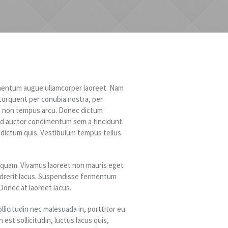
lementum augue ullamcorper laoreet. Nam
ra torquent per conubia nostra, per
in non tempus arcu. Donec dictum
Sed auctor condimentum sem a tincidunt.
si dictum quis. Vestibulum tempus tellus
t quam. Vivamus laoreet non mauris eget
ndrerit lacus. Suspendisse fermentum
Donec at laoreet lacus.
llicitudin nec malesuada in, porttitor eu
st sollicitudin, luctus lacus quis,