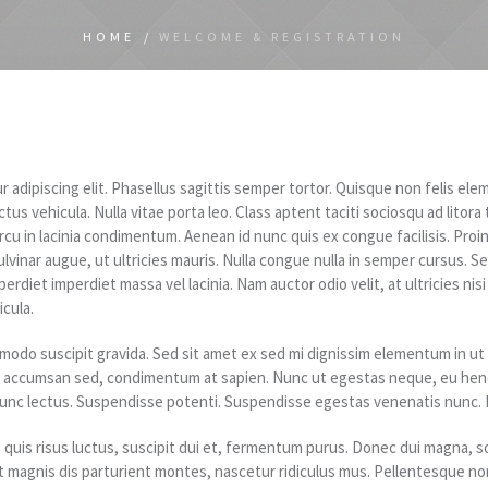
HOME
/
WELCOME & REGISTRATION
 adipiscing elit. Phasellus sagittis semper tortor. Quisque non felis e
ectus vehicula. Nulla vitae porta leo. Class aptent taciti sociosqu ad lito
u in lacinia condimentum. Aenean id nunc quis ex congue facilisis. Pro
lvinar augue, ut ultricies mauris. Nulla congue nulla in semper cursus. 
rdiet imperdiet massa vel lacinia. Nam auctor odio velit, at ultricies ni
cula.
modo suscipit gravida. Sed sit amet ex sed mi dignissim elementum in u
vel accumsan sed, condimentum at sapien. Nunc ut egestas neque, eu he
 nunc lectus. Suspendisse potenti. Suspendisse egestas venenatis nunc. 
s quis risus luctus, suscipit dui et, fermentum purus. Donec dui magna, so
magnis dis parturient montes, nascetur ridiculus mus. Pellentesque non e