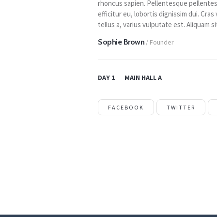
rhoncus sapien. Pellentesque pellentes
efficitur eu, lobortis dignissim dui. Cr
tellus a, varius vulputate est. Aliquam s
Sophie Brown
/ Founder
DAY 1
MAIN HALL A
FACEBOOK
TWITTER