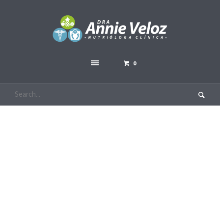
0
Tweets
HOME
/
TWEETS