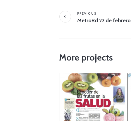
PREVIOUS
MetroRd 22 de febrero
More projects
AUGUST 23, 2019
Listin diario 15 enero
2016