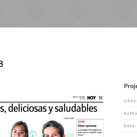
OG
ANTES / DESPUES
TIENDA
INFO
SOBRE MÍ
AREA
8
Proje
Likes
Autho
Date: