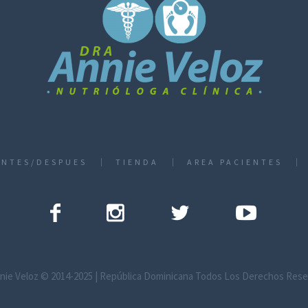
ANTES/DESPUES
TIENDA
AREA PACIENTES
nie Veloz © 2014-2025 | República Dominicana Todos Los Derechos Res