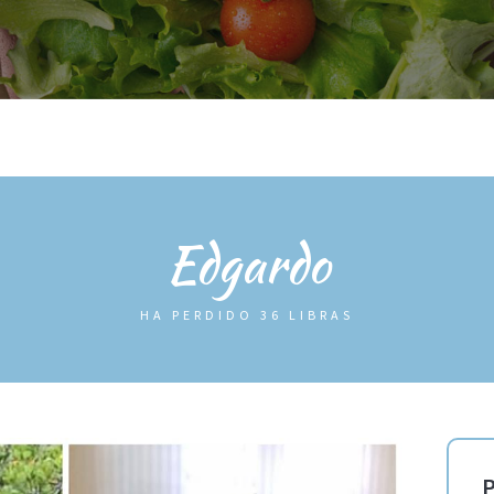
OG
ANTES / DESPUES
TIENDA
INFO
SOBRE MÍ
AREA
Edgardo
HA PERDIDO 36 LIBRAS
P