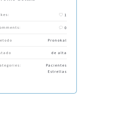
ikes:
1
omments:
0
etodo
Pronokal
stado
de alta
ategories:
Pacientes
Estrellas