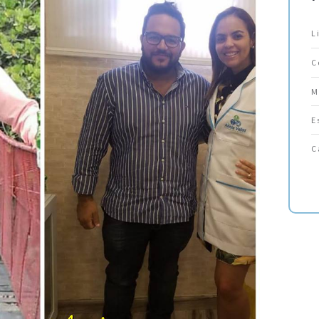
L
C
M
E
C