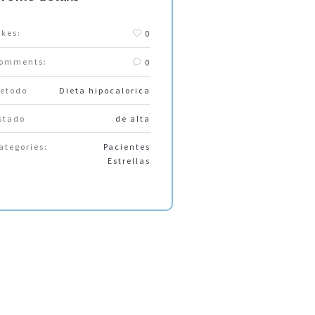
ikes:
0
omments:
0
etodo
Dieta hipocalorica
stado
de alta
ategories:
Pacientes
Estrellas