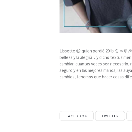
Lissette 😍 quien perdió 20 lb 💪👊🎊🎉
belleza y la alegría…y dicho textualment
cambiar, cuantas veces sea necesario, n
seguro y en las mejores manos, las su
cambios, tenemos que hacer cosas dife
FACEBOOK
TWITTER