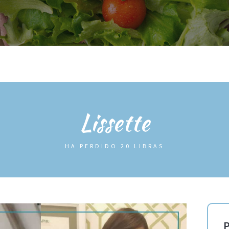
OG
ANTES / DESPUES
TIENDA
INFO
SOBRE MÍ
AREA
Lissette
HA PERDIDO 20 LIBRAS
P