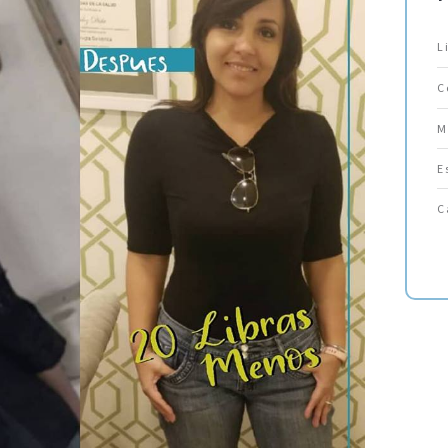
L
C
M
E
C