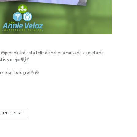
o @pronokalrd está feliz de haber alcanzado su meta de
Más y mejor!🙌💃
rancia ¡Lo logró!💪💪
PINTEREST