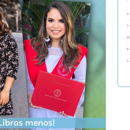
L
C
M
E
C