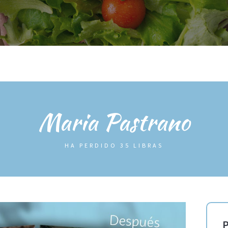
OG
ANTES / DESPUES
TIENDA
INFO
SOBRE MÍ
AREA
Maria Pastrano
HA PERDIDO 35 LIBRAS
P