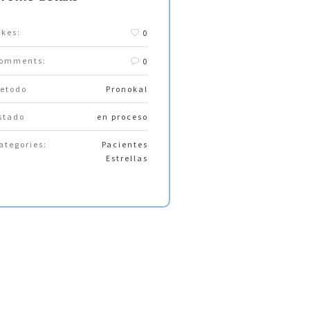
ikes:
0
omments:
0
etodo
Pronokal
stado
en proceso
ategories:
Pacientes
Estrellas