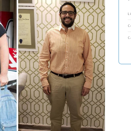
L
C
C