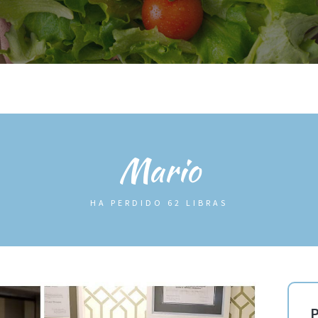
OG
ANTES / DESPUES
TIENDA
INFO
SOBRE MÍ
AREA
Mario
HA PERDIDO 62 LIBRAS
P