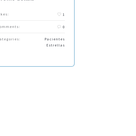
ikes:
1
omments:
0
ategories:
Pacientes
Estrellas