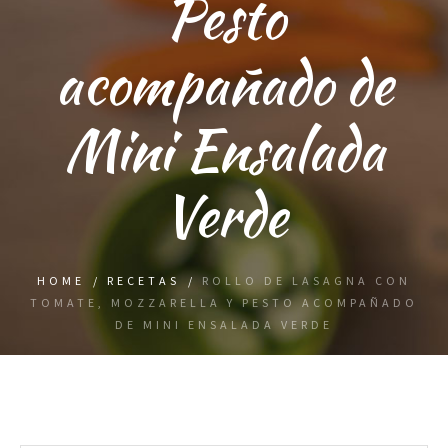
Pesto
acompañado de
Mini Ensalada
Verde
HOME
/
RECETAS
/
ROLLO DE LASAGNA CON
TOMATE, MOZZARELLA Y PESTO ACOMPAÑADO
DE MINI ENSALADA VERDE