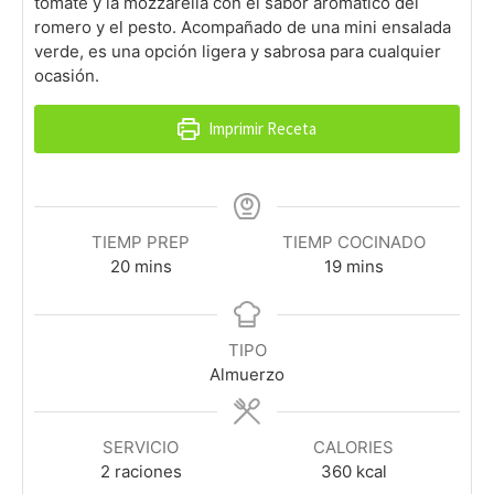
tomate y la mozzarella con el sabor aromático del
romero y el pesto. Acompañado de una mini ensalada
verde, es una opción ligera y sabrosa para cualquier
ocasión.
Imprimir Receta
TIEMP PREP
TIEMP COCINADO
minutes
minutes
20
mins
19
mins
TIPO
Almuerzo
SERVICIO
CALORIES
2
raciones
360
kcal