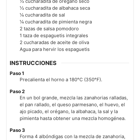
½
cucharadita de orégano seco
½
cucharadita de albahaca seca
¼
cucharadita de sal
¼
cucharadita de pimienta negra
2
tazas de salsa pomodoro
1
taza de espaguetis integrales
2
cucharadas de aceite de oliva
Agua para hervir los espaguetis
INSTRUCCIONES
Paso 1
Precalienta el horno a 180°C (350°F).
Paso 2
En un bol grande, mezcla las zanahorias ralladas,
el pan rallado, el queso parmesano, el huevo, el
ajo picado, el orégano, la albahaca, la sal y la
pimienta hasta obtener una mezcla homogénea.
Paso 3
Forma 4 albóndigas con la mezcla de zanahoria,