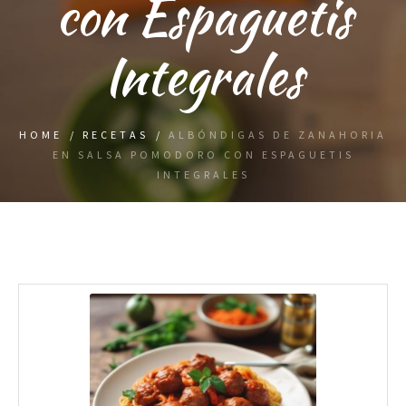
con Espaguetis
Integrales
HOME
/
RECETAS
/
ALBÓNDIGAS DE ZANAHORIA
EN SALSA POMODORO CON ESPAGUETIS
INTEGRALES