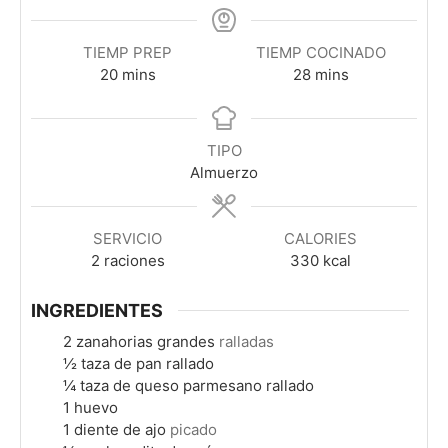
TIEMP PREP
TIEMP COCINADO
minutes
minutes
20
mins
28
mins
TIPO
Almuerzo
SERVICIO
CALORIES
2
raciones
330
kcal
INGREDIENTES
2
zanahorias grandes
ralladas
½
taza de pan rallado
¼
taza de queso parmesano rallado
1
huevo
1
diente de ajo
picado