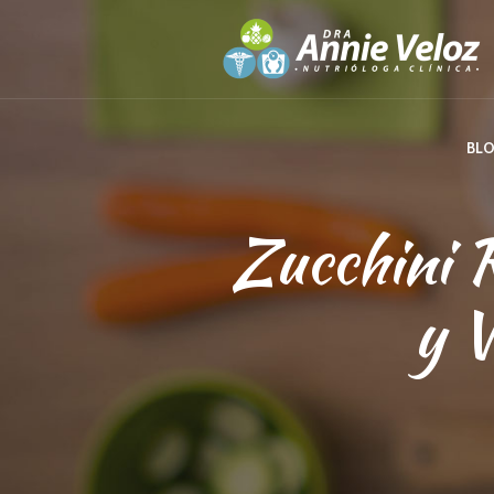
BL
Zucchini R
y 