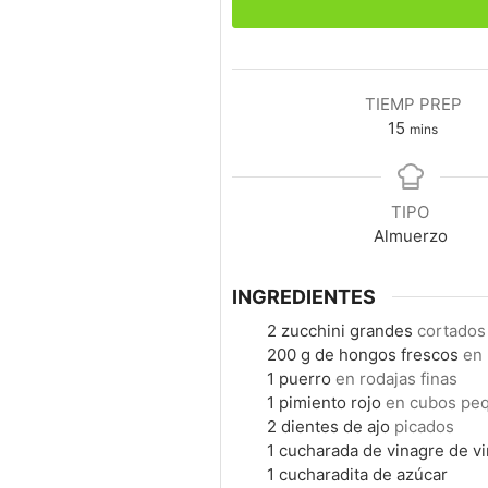
TIEMP PREP
minutes
15
mins
TIPO
Almuerzo
INGREDIENTES
2
zucchini grandes
cortados 
200
g
de hongos frescos
en 
1
puerro
en rodajas finas
1
pimiento rojo
en cubos pe
2
dientes de ajo
picados
1
cucharada de vinagre de v
1
cucharadita de azúcar