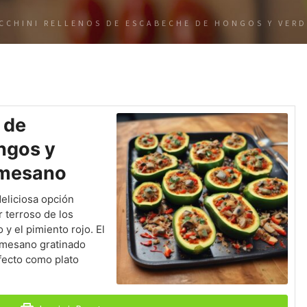
CCHINI RELLENOS DE ESCABECHE DE HONGOS Y VER
 de
ngos y
rmesano
deliciosa opción
 terroso de los
 y el pimiento rojo. El
rmesano gratinado
rfecto como plato