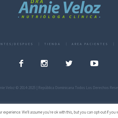
ANTES/DESPUES
TIENDA
AREA PACIENTES
nie Veloz © 2014-2025 | República Dominicana Todos Los Derechos Res
r experience. We'll assume you're ok with this, but you can opt-out if you 