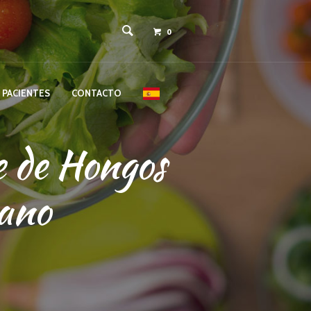
0
 PACIENTES
CONTACTO
e de Hongos
ano