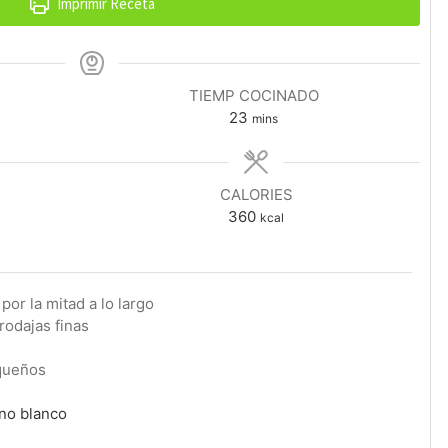
Imprimir Receta
TIEMP COCINADO
minutes
23
mins
CALORIES
360
kcal
por la mitad a lo largo
rodajas finas
queños
ino blanco