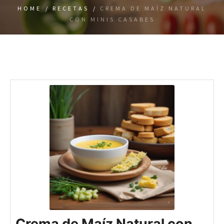
HOME
/
RECETAS
/
CREMA DE MAÍZ NATURAL
CON MINIS CASABES
Crema de Maíz Natural con