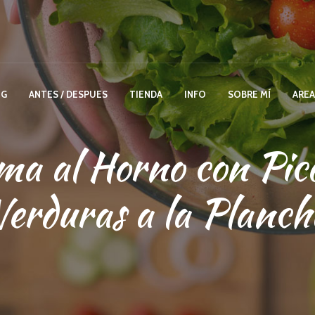
OG
ANTES / DESPUES
TIENDA
INFO
SOBRE MÍ
AREA
a al Horno con Pico
Verduras a la Planch