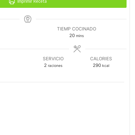
Imprimir Receta
TIEMP COCINADO
minutes
20
mins
SERVICIO
CALORIES
2
290
raciones
kcal