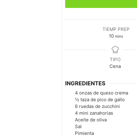
TIEMP PREP
minutes
10
mins
TIPO
Cena
INGREDIENTES
4
onzas de queso crema
½
taza de pico de gallo
6
ruedas de zucchini
4
mini zanahorias
Aceite de oliva
Sal
Pimienta